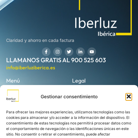
Claridad y ahorro en cada factura
LLAMANOS GRATIS AL 900 525 603
info@iberluziberica.es
Menú
Legal
Quienes somos
Aviso legal
Gestionar consentimiento
Planes de luz
Política de privacidad
Gas
Política de cookies
Para ofrecer las mejores experiencias, utilizamos tecnologías como las
cookies para almacenar y/o acceder a la información del dispositivo. El
Ahorro energético
consentimiento de estas tecnologías nos permitirá procesar datos como
el comportamiento de navegación o las identificaciones únicas en este
Placas solares
sitio. No consentir o retirar el consentimiento, puede afectar