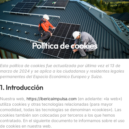
INFO@IBERLUZIBERICA.ES
DÉJANOS TU TELÉFONO Y TE LLAMAMOS
Política de cookies
Esta política de cookies fue actualizada por última vez el 13 de
marzo de 2024 y se aplica a los ciudadanos y residentes legales
permanentes del Espacio Económico Europeo y Suiza.
1. Introducción
Nuestra web,
https://ibericaimpulsa.com
(en adelante: «la web»)
utiliza cookies y otras tecnologías relacionadas (para mayor
comodidad, todas las tecnologías se denominan «cookies»). Las
cookies también son colocadas por terceros a los que hemos
contratado. En el siguiente documento te informamos sobre el uso
de cookies en nuestra web.